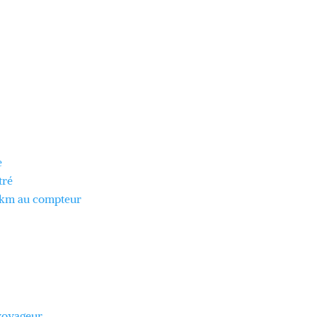
E
e
tré
0 km au compteur
voyageur