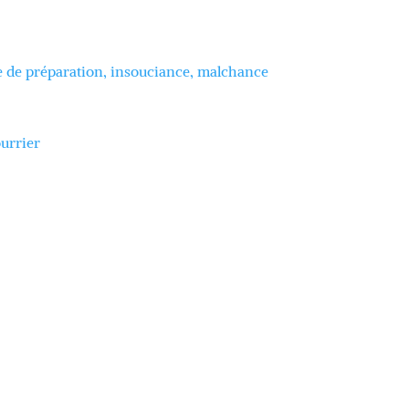
e de préparation, insouciance, malchance
ourrier
?