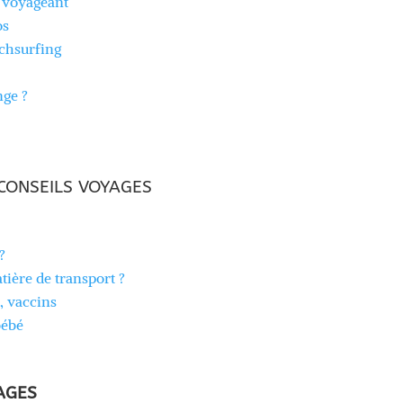
n voyageant
os
chsurfing
nge ?
CONSEILS VOYAGES
?
tière de transport ?
, vaccins
bébé
AGES