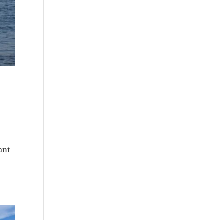
.
ant