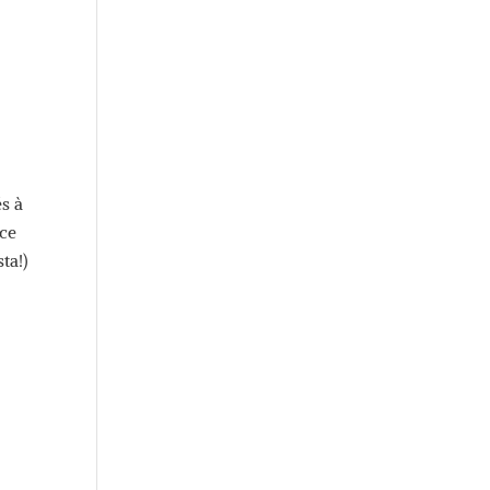
és à
 ce
ta!)