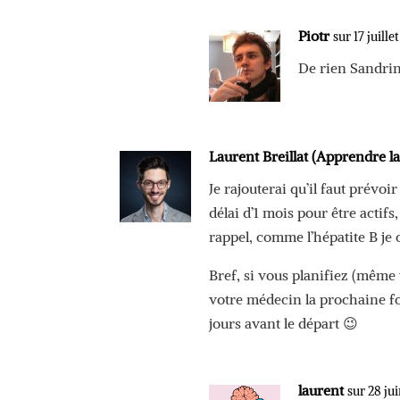
Piotr
sur 17 juille
De rien Sandri
Laurent Breillat (Apprendre l
Je rajouterai qu’il faut prévo
délai d’1 mois pour être actif
rappel, comme l’hépatite B je 
Bref, si vous planifiez (même
votre médecin la prochaine fo
jours avant le départ 😉
laurent
sur 28 ju