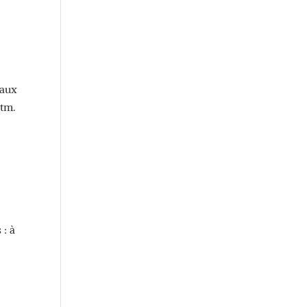
 aux
htm.
 : à