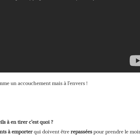
comme un accouchement mais à l’envers !
ls à en tirer c’est quoi ?
nts à emporter
qui doivent être
repassées
pour prendre le moi