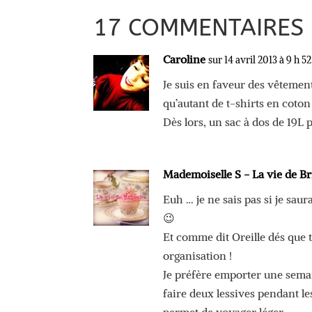
17 COMMENTAIRES
Caroline
sur 14 avril 2013 à 9 h 5
Je suis en faveur des vêtement
qu’autant de t-shirts en coto
Dès lors, un sac à dos de 19L 
Mademoiselle S - La vie de B
Euh … je ne sais pas si je sau
😉
Et comme dit Oreille dés que t
organisation !
Je préfère emporter une semai
faire deux lessives pendant le
permet de voyager léger.