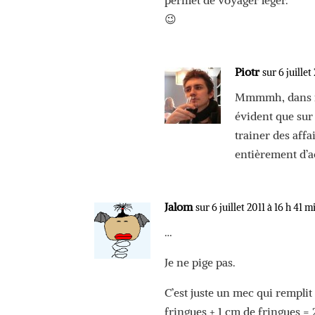
😉
Piotr
sur 6 juillet
Mmmmh, dans mon
évident que sur
trainer des affa
entièrement d’a
Jalom
sur 6 juillet 2011 à 16 h 41 m
…
Je ne pige pas.
C’est juste un mec qui remplit
fringues + 1 cm de fringues = 