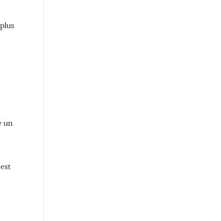
 plus
e un
 est