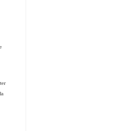
e
ter
la