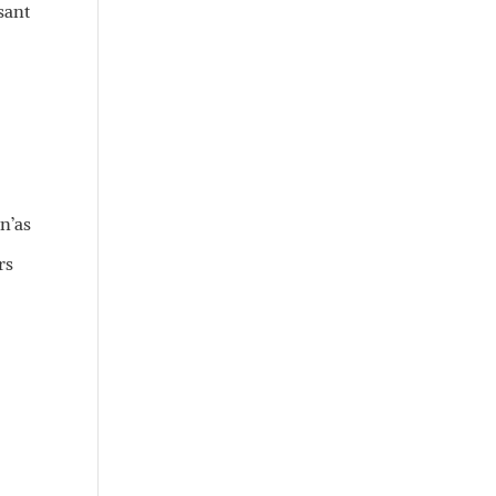
ssant
 n’as
rs