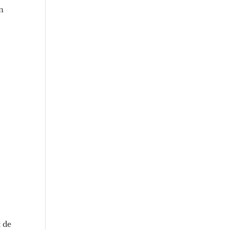
on
t de