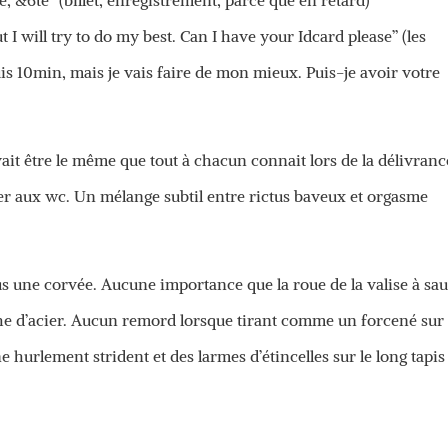
e, &6te” (billet, enregistrement, parce que en retard)
I will try to do my best. Can I have your Idcard please” (les
is 10min, mais je vais faire de mon mieux. Puis-je avoir votre
ait être le même que tout à chacun connait lors de la délivranc
ler aux wc. Un mélange subtil entre rictus baveux et orgasme
us une corvée. Aucune importance que la roue de la valise à sau
he d’acier. Aucun remord lorsque tirant comme un forcené sur 
 hurlement strident et des larmes d’étincelles sur le long tapis