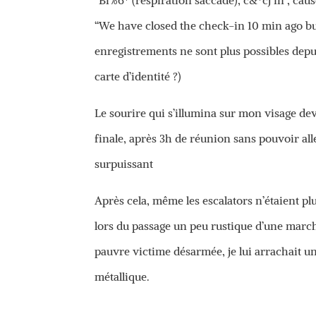
“Bi%6* (respiration saccade), c&*cj in , caus
“We have closed the check-in 10 min ago but 
enregistrements ne sont plus possibles depu
carte d’identité ?)
Le sourire qui s’illumina sur mon visage dev
finale, après 3h de réunion sans pouvoir al
surpuissant
Après cela, même les escalators n’étaient pl
lors du passage un peu rustique d’une marc
pauvre victime désarmée, je lui arrachait une
métallique.