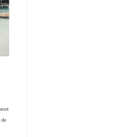
ment
f de