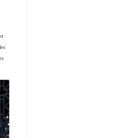
et
der
rs