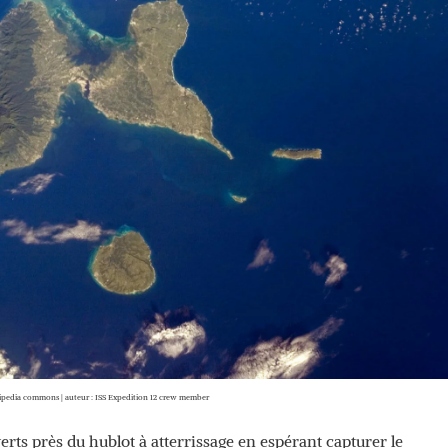
kipedia commons | auteur : ISS Expedition 12 crew member
rts près du hublot à atterrissage en espérant capturer le