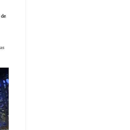
 de
pas