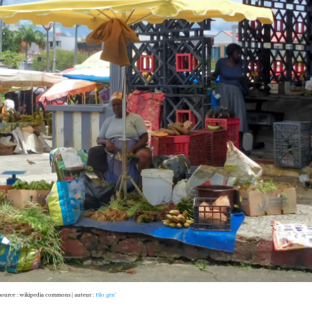
source : wikipedia commons | auteur :
Filo gèn’