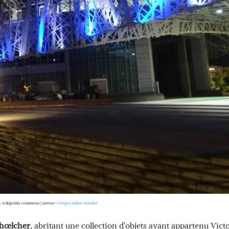
 : wikipedia commons | auteur :
Gregor Julien Straube
hœlcher
, abritant une collection d’objets ayant appartenu Vict