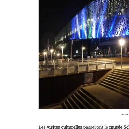
source
Les
visites culturelles
passeront le
musée Sc