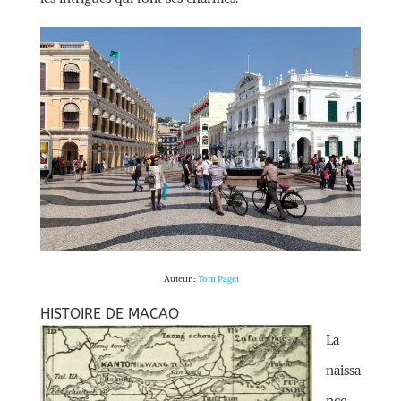
Auteur :
Tom Paget
HISTOIRE DE MACAO
La
naissa
nce