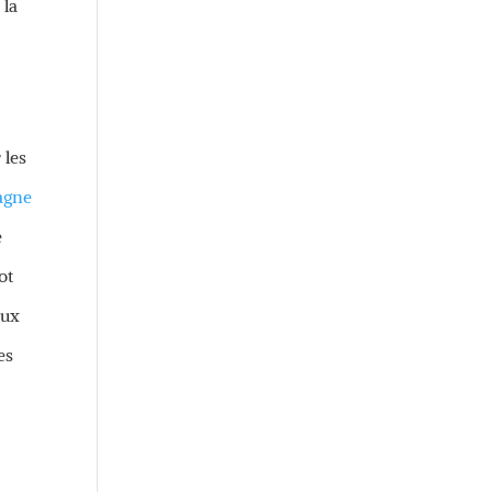
 la
 les
agne
e
ot
eux
es