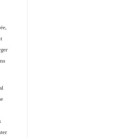
ée,
nt
rger
ins
al
ue
s
nter