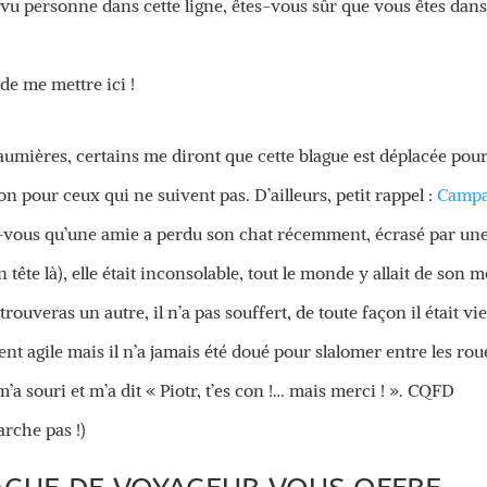
 vu personne dans cette ligne, êtes-vous sûr que vous êtes dans
 de me mettre ici !
haumières, certains me diront que cette blague est déplacée pour
n pour ceux qui ne suivent pas. D’ailleurs, petit rappel :
Camp
z-vous qu’une amie a perdu son chat récemment, écrasé par un
n tête là), elle était inconsolable, tout le monde y allait de son m
rouveras un autre, il n’a pas souffert, de toute façon il était vi
ment agile mais il n’a jamais été doué pour slalomer entre les rou
m’a souri et m’a dit « Piotr, t’es con !… mais merci ! ». CQFD
rche pas !)