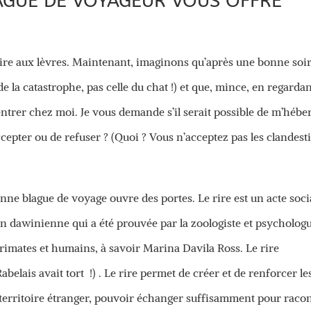
GUE DE VOYAGEUR VOUS OFFRE
urire aux lèvres. Maintenant, imaginons qu’après une bonne soir
de la catastrophe, pas celle du chat !) et que, mince, en regarda
rentrer chez moi. Je vous demande s’il serait possible de m’hébe
ccepter ou de refuser ? (Quoi ? Vous n’acceptez pas les clandest
onne blague de voyage ouvre des portes. Le rire est un acte soci
ion dawinienne qui a été prouvée par la zoologiste et psycholog
primates et humains, à savoir Marina Davila Ross. Le rire
elais avait tort !) . Le rire permet de créer et de renforcer le
n territoire étranger, pouvoir échanger suffisamment pour raco