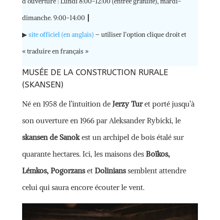
d’ouverture : Lundi 8:00-12:00 (entrée gratuite), mardi-
dimanche. 9:00-14:00 ┃
▶
site officiel (en anglais)
– utiliser l’option clique droit et
« traduire en français »
MUSÉE DE LA CONSTRUCTION RURALE
(SKANSEN)
Né en 1958 de l’intuition de
Jerzy Tur
et porté jusqu’à
son ouverture en 1966 par Aleksander Rybicki, le
skansen de Sanok
est un archipel de bois étalé sur
quarante hectares. Ici, les maisons des
Boïkos,
Lémkos, Pogorzans
et
Dolinians
semblent attendre
celui qui saura encore écouter le vent.