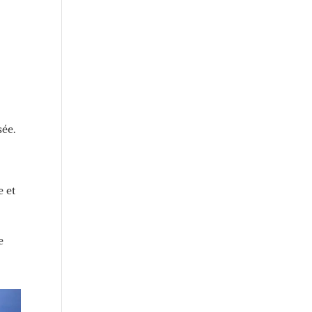
sée.
 et
e