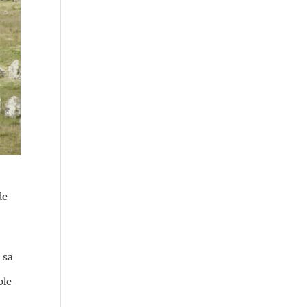
de
 sa
ble