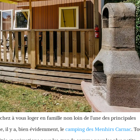
chez à vous loger en famille non loin de l’une des principales
e, il y a, bien évidemment, le
camping des Menhirs Carnac
. To