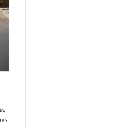
in,
 MBA