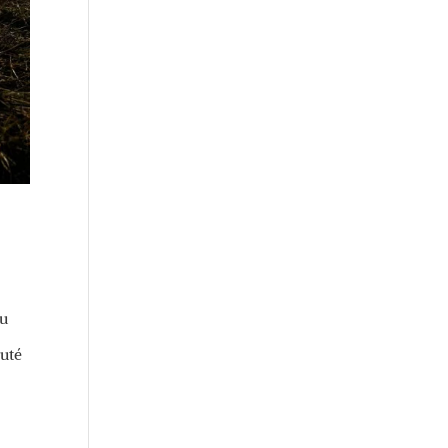
ou
auté