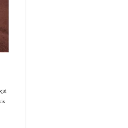
 qui
uis