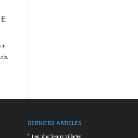
ME
ter
ois,
DERNIERS ARTICLES
Les plus beaux villages