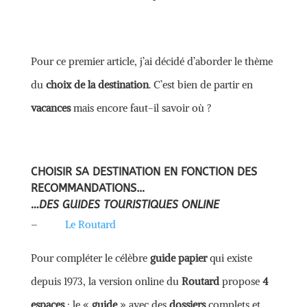
Pour ce premier article, j’ai décidé d’aborder le thème
du
choix de la destination
. C’est bien de partir en
vacances
mais encore faut-il savoir où ?
CHOISIR SA DESTINATION EN FONCTION DES
RECOMMANDATIONS…
…DES GUIDES TOURISTIQUES ONLINE
–
Le Routard
Pour compléter le célèbre
guide papier
qui existe
depuis 1973, la version online du
Routard
propose
4
espaces
: le «
guide
» avec des
dossiers
complets et