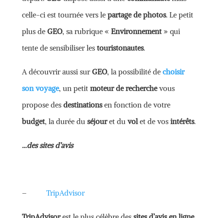
celle-ci est tournée vers le
partage de photos
. Le petit
plus de
GEO
, sa rubrique «
Environnement
» qui
tente de sensibiliser les
touristonautes
.
A découvrir aussi sur
GEO
, la possibilité de
choisir
son voyage
, un petit
moteur de recherche
vous
propose des
destinations
en fonction de votre
budget
, la durée du
séjour
et du
vol
et de vos
intérêts
.
…des sites d’avis
–
TripAdvisor
TripAdvisor
est le plus célèbre des
sites d’avis en ligne