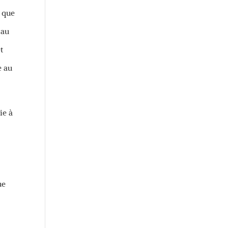
t que
 au
t
e au
ie à
ue