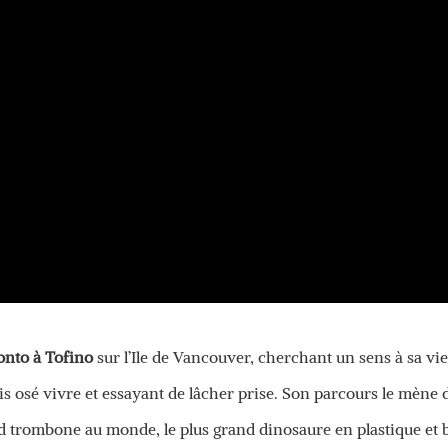
onto à Tofino
sur l’Ile de Vancouver, cherchant un sens à sa vie
mais osé vivre et essayant de lâcher prise. Son parcours le mène
rand trombone au monde, le plus grand dinosaure en plastique et 