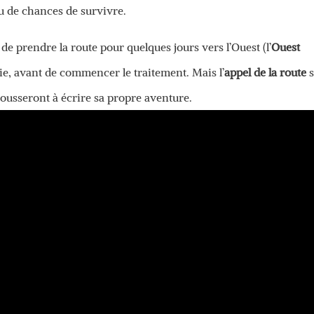
eu de chances de survivre.
 de prendre la route pour quelques jours vers l’Ouest (l’
Ouest
 vie, avant de commencer le traitement. Mais l’
appel de la route
s
 pousseront à écrire sa propre aventure.