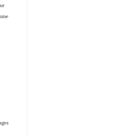
ur
emme
ages