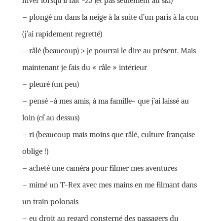
hiver lorsqu’il fait -25 (et pas seulement au ski)
– plongé nu dans la neige à la suite d’un paris à la con
(j’ai rapidement regretté)
– râlé (beaucoup) > je pourrai le dire au présent. Mais
maintenant je fais du « râle » intérieur
– pleuré (un peu)
– pensé -à mes amis, à ma famille- que j’ai laissé au
loin (cf au dessus)
– ri (beaucoup mais moins que râlé, culture française
oblige !)
– acheté une caméra pour filmer mes aventures
– mimé un T-Rex avec mes mains en me filmant dans
un train polonais
– eu droit au regard consterné des passagers du