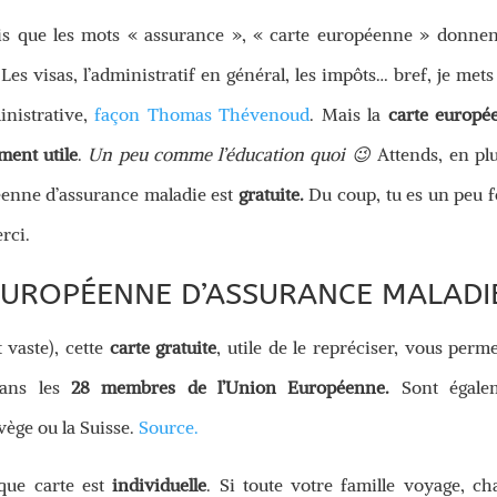
ais que les mots « assurance », « carte européenne » donnen
. Les visas, l’administratif en général, les impôts… bref, je mets
inistrative,
façon Thomas Thévenoud
. Mais la
carte europé
ment utile
.
Un peu comme l’éducation quoi 😉
Attends, en plu
péenne d’assurance maladie est
gratuite.
Du coup, tu es un peu 
erci.
 EUROPÉENNE D’ASSURANCE MALADIE
 vaste), cette
carte gratuite
, utile de le repréciser, vous perm
ans les
28 membres de l’Union Européenne.
Sont égale
vège ou la Suisse.
Source.
que carte est
individuelle
. Si toute votre famille voyage, c