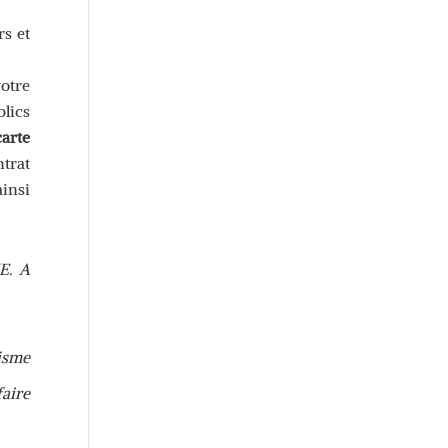
rs et
otre
blics
carte
ntrat
ainsi
E. A
nisme
faire