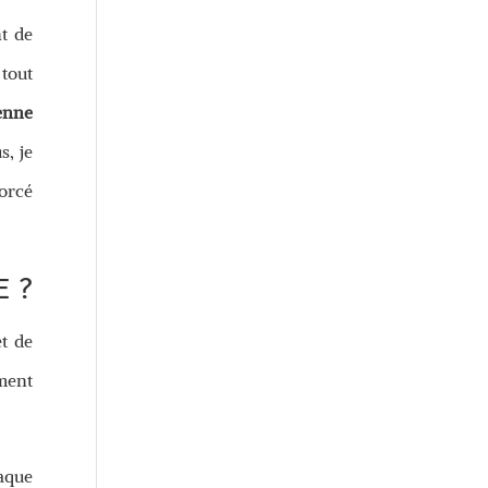
t de
 tout
enne
s, je
forcé
 ?
et de
ment
haque