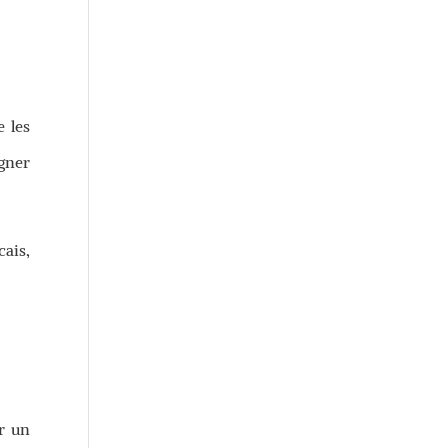
 les
igner
cais,
r un