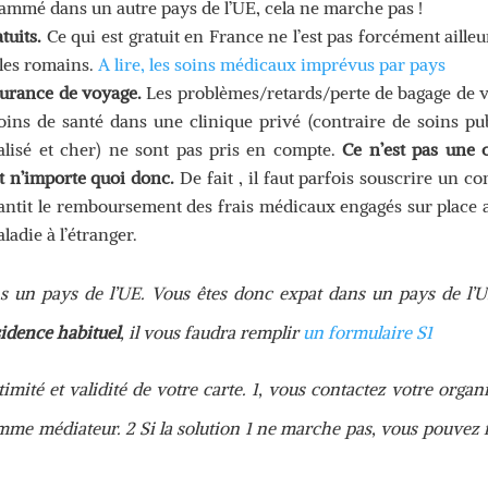
ammé dans un autre pays de l’UE, cela ne marche pas !
atuits.
Ce qui est gratuit en France ne l’est pas forcément ailleu
les romains.
A lire, les soins médicaux imprévus par pays
surance de voyage.
Les problèmes/retards/perte de bagage de v
soins de santé dans une clinique privé (contraire de soins pu
ialisé et cher) ne sont pas pris en compte.
Ce n’est pas une 
et n’importe quoi donc.
De fait , il faut parfois souscrire un co
rantit le remboursement des frais médicaux engagés sur place 
ladie à l’étranger.
s un pays de l’UE. Vous êtes donc expat dans un pays de l’U
idence habituel
, il vous faudra remplir
un formulaire S1
itimité et validité de votre carte. 1, vous contactez votre orga
mme médiateur. 2 Si la solution 1 ne marche pas, vous pouvez 