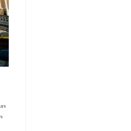
urs
rs