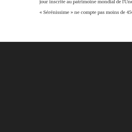
jour inscrite au patrimoine mondial de l’Une
« Sérénissime » ne compte pas moins de 450