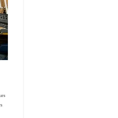
urs
rs