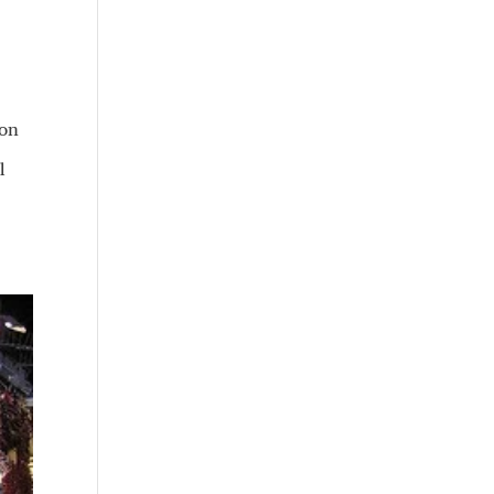
mon
l