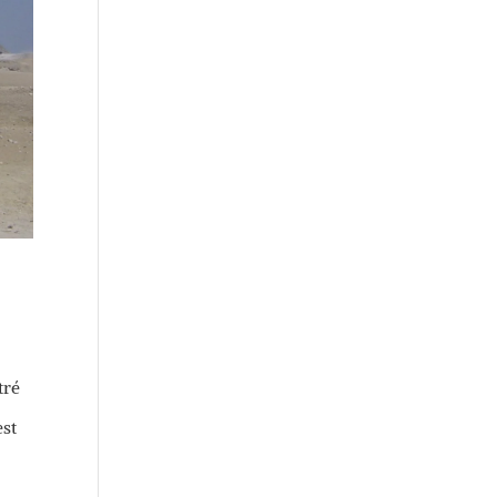
tré
est