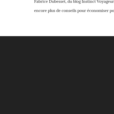
Fabrice Dubesset, du blog Instinct Voyageu
encore plus de conseils pour économiser po