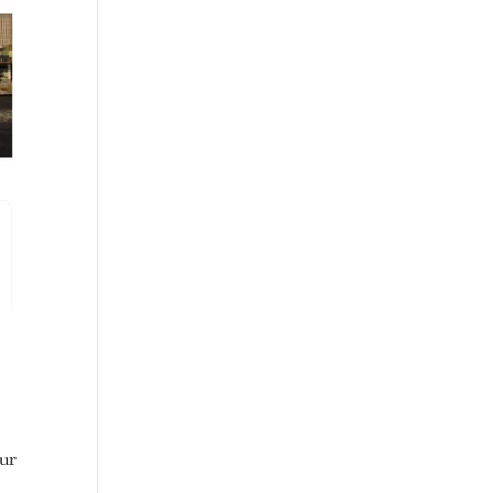
?
our