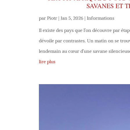
SAVANES ET T
par
Piotr
|
Jan 5, 2026
|
Informations
Il existe des pays que l’on découvre par ét
dévoile par contrastes. Un matin on se trouve
lendemain au cœur d’une savane silencieuse. 
lire plus