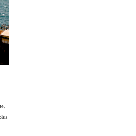
te,
plus