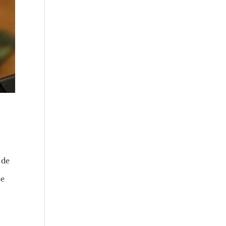
 de
je