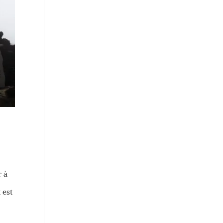
r à
 est