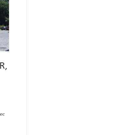
R,
vec