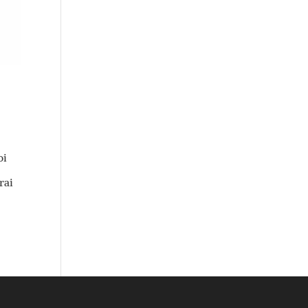
oi
rai