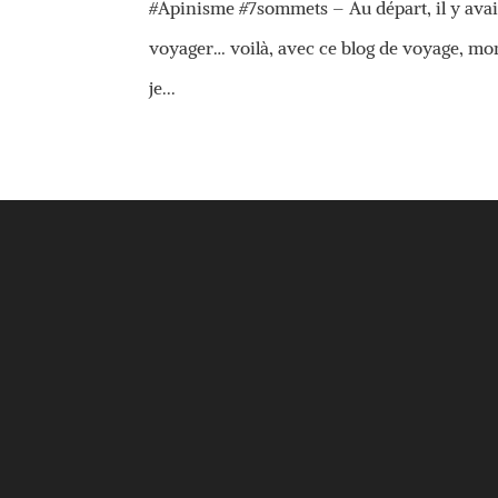
#Apinisme #7sommets – Au départ, il y avait l
voyager… voilà, avec ce blog de voyage, mon
je...